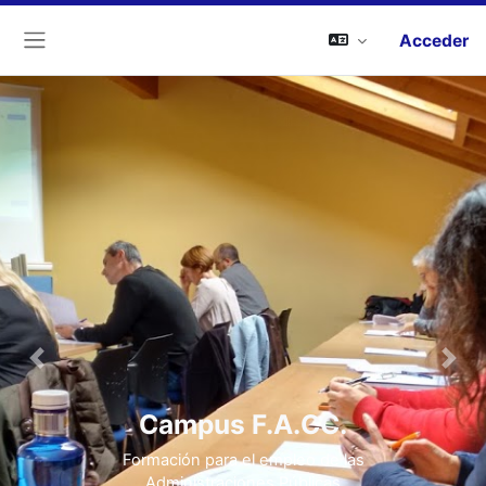
Acceder
Panel lateral
Previous
Next
Campus F.A.CC.
Formación para el empleo de las
Administraciones Públicas