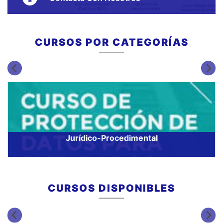
Correo electrónico: formaciondos@facc.info
CURSOS POR CATEGORÍAS
Tel.: 985 21 98 70
Jurídico-Procedimental
CURSOS DISPONIBLES