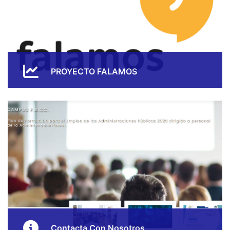
PROYECTO FALAMOS
Programa de formación no reglada dirigido a personas
adultas, financiado por la Consejería de Cultura,
Política Lingüistica y Turismo y ejecutado por la
F.A.CC.
Contacta Con Nosotros