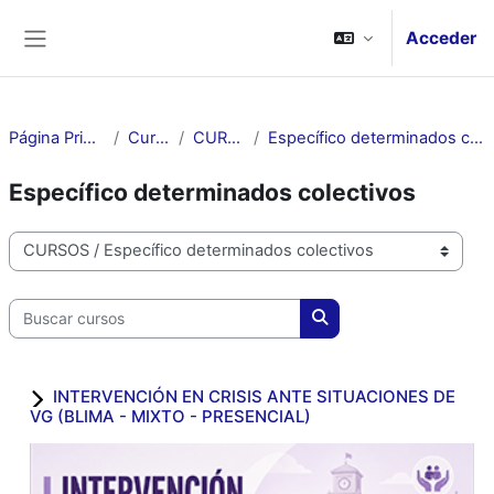
Salta al contenido principal
Acceder
Panel lateral
Página Principal
Cursos
CURSOS
Específico determinados colectivos
Específico determinados colectivos
Categorías
Buscar cursos
Buscar cursos
INTERVENCIÓN EN CRISIS ANTE SITUACIONES DE
VG (BLIMA - MIXTO - PRESENCIAL)