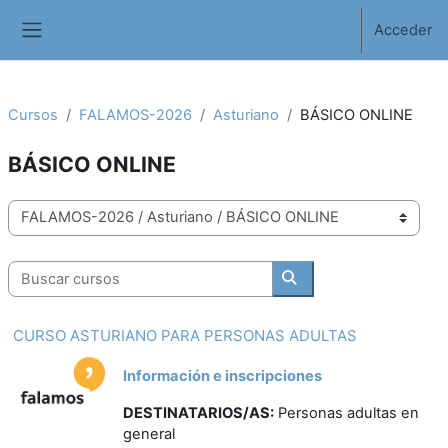
Salta al contenido principal
Acceder
Panel lateral
Cursos
FALAMOS-2026
Asturiano
BÁSICO ONLINE
BÁSICO ONLINE
Categorías
Buscar cursos
Buscar cursos
CURSO ASTURIANO PARA PERSONAS ADULTAS
Información e inscripciones
DESTINATARIOS/AS:
Personas adultas en
general